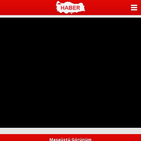
ANASAYFA
KATEGORİLER
YAZARLAR
ANKETLER
FOTO GALERİ
VİDEO GALERİ
KÜNYE
İLETİŞİM
Masaüstü Görünüm