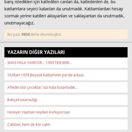
barış istedikleri için katledilen canları da, katledenleri de, bu
katliamlara seyirci kalanları da unutmadık. Katliamlardan hesap
sormak yerine katilleri aklayanları ve saklayanları da unutmadık,
unutmayacağız..
Bu yazı
3856
defa okunmuştur.
YAZARIN DİĞER YAZILARI
SIVAS HALA YANIYOR... 1993'TEN BERI...
16 Mart 1978 Beyazıt Katliamının perde arkası..
Affedin bizi çocuklar, sizi hala bulamadık...
Bahçeli tutarsızlığı
Hüseyin Yayman neyden korkuyorsun
Cahilsin, hem de kör cahil..