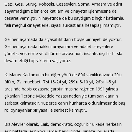
Gazi, Gezi, Suruç, Roboski, Cezaevleri, Soma, Amasra ve adını
sayamadığımız binlerce katliam ve cinayetin işlenmesine de
cesaret vermiştir. Nihayetinde de bu saydığımız hiçbir katliamla,
faili meçhul cinayetlerle, siyasi suikastlarla hesaplaşılmamıştır.
Gelinen aşamada da siyasal iktidarın böyle bir niyeti de yoktur.
Gelinen aşamada hakkını arayanlara ve adalet isteyenlere
yönelik, yok etme ve öldürme arzusunun, insanlık dışı bir hırsla
devam ettiği topraklarda yaşıyoruz.
K. Maraş Katliamı’nın bir diğer yönü de 804 sanıklı davada 29’u
ölüm, 7’si müebbet, 7’si 15-24 yıl, 259’u 5-10 yıl, 26’sı 1-5 yıl
arasında hapis cezasına çarptırılmasına rağmen 1991 yılında
çıkarılan Terörle Mücadele Yasası nedeniyle tüm sanıklarının
serbest kalmasıdır. Yüzlerce canın hunharca öldürülmesinde baş
rol oynayanlar bir yasa ile serbest kalmıştır..
Biz Aleviler olarak, Laik, demokratik, özgür bir ülkede herkesin
eşit haklarla, eşit koşullarda, barış içinde, birlikte, bir arada