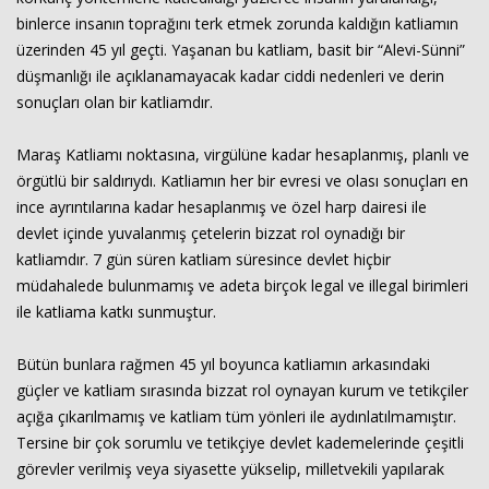
binlerce insanın toprağını terk etmek zorunda kaldığın katliamın
üzerinden 45 yıl geçti. Yaşanan bu katliam, basit bir “Alevi-Sünni”
düşmanlığı ile açıklanamayacak kadar ciddi nedenleri ve derin
Haberin Doğru Adresi.
sonuçları olan bir katliamdır.
Maraş Katliamı noktasına, virgülüne kadar hesaplanmış, planlı ve
örgütlü bir saldırıydı. Katliamın her bir evresi ve olası sonuçları en
ince ayrıntılarına kadar hesaplanmış ve özel harp dairesi ile
devlet içinde yuvalanmış çetelerin bizzat rol oynadığı bir
katliamdır. 7 gün süren katliam süresince devlet hiçbir
müdahalede bulunmamış ve adeta birçok legal ve illegal birimleri
ile katliama katkı sunmuştur.
Bütün bunlara rağmen 45 yıl boyunca katliamın arkasındaki
güçler ve katliam sırasında bizzat rol oynayan kurum ve tetikçiler
açığa çıkarılmamış ve katliam tüm yönleri ile aydınlatılmamıştır.
Tersine bir çok sorumlu ve tetikçiye devlet kademelerinde çeşitli
görevler verilmiş veya siyasette yükselip, milletvekili yapılarak