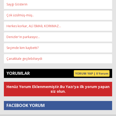
Saygı Gösterin
Çok üzülmüş-müş..
Herkes korkar, ALİ İSMAİL KORKMAZ...
Denizler'in parkasıyız...
Seçimde kim kaybetti?
Çanakkale geçilebilseydi
YORUMLAR
YORUM YAP | 0 Yorum
Henüz Yorum Eklenmemiştir.Bu Yazı'ya ilk yorum yapan
siz olun.
FACEBOOK YORUM