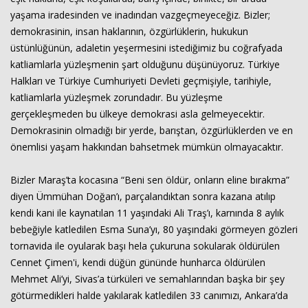
yaşama iradesinden ve inadından vazgeçmeyeceğiz. Bizler;
demokrasinin, insan haklarının, özgürlüklerin, hukukun
üstünlüğünün, adaletin yeşermesini istediğimiz bu coğrafyada
katliamlarla yüzleşmenin şart olduğunu düşünüyoruz. Türkiye
Halkları ve Türkiye Cumhuriyeti Devleti geçmişiyle, tarihiyle,
katliamlarla yüzleşmek zorundadır. Bu yüzleşme
gerçekleşmeden bu ülkeye demokrasi asla gelmeyecektir.
Demokrasinin olmadığı bir yerde, barıştan, özgürlüklerden ve en
önemlisi yaşam hakkından bahsetmek mümkün olmayacaktır.
Bizler Maraş’ta kocasına “Beni sen öldür, onların eline bırakma”
diyen Ümmühan Doğan’ı, parçalandıktan sonra kazana atılıp
kendi kani ile kaynatılan 11 yaşındaki Ali Traş’ı, karnında 8 aylık
bebeğiyle katledilen Esma Suna’yı, 80 yaşındaki görmeyen gözleri
tornavida ile oyularak başı hela çukuruna sokularak öldürülen
Cennet Çimen'i, kendi düğün gününde hunharca öldürülen
Mehmet Ali’yi, Sivas’a türküleri ve semahlarından başka bir şey
götürmedikleri halde yakılarak katledilen 33 canımızı, Ankara’da