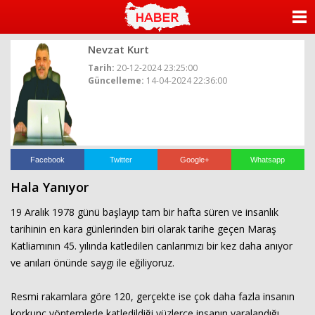
ANASAYFA
Nevzat Kurt
KATEGORİLER
Tarih:
20-12-2024 23:25:00
Güncelleme:
14-04-2024 22:36:00
YAZARLAR
ANKETLER
FOTO GALERİ
Facebook
Twitter
Google+
Whatsapp
Hala Yanıyor
VİDEO GALERİ
19 Aralık 1978 günü başlayıp tam bir hafta süren ve insanlık
KÜNYE
tarihinin en kara günlerinden biri olarak tarihe geçen Maraş
Katliamının 45. yılında katledilen canlarımızı bir kez daha anıyor
İLETİŞİM
ve anıları önünde saygı ile eğiliyoruz.
Resmi rakamlara göre 120, gerçekte ise çok daha fazla insanın
korkunç yöntemlerle katledildiği yüzlerce insanın yaralandığı,