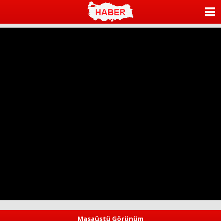
ANASAYFA
KATEGORİLER
YAZARLAR
ANKETLER
FOTO GALERİ
VİDEO GALERİ
KÜNYE
İLETİŞİM
Masaüstü Görünüm