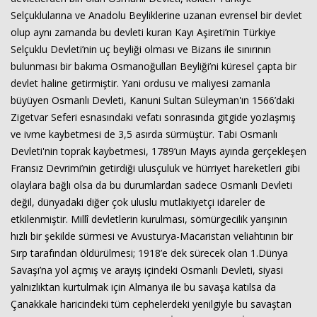
Selçuklularına ve Anadolu Beyliklerine uzanan evrensel bir devlet
olup aynı zamanda bu devleti kuran Kayı Aşireti’nin Türkiye
Selçuklu Devleti’nin uç beyliği olması ve Bizans ile sınırının
Haberin Doğru Adresi.
bulunması bir bakıma Osmanoğulları Beyliği’ni küresel çapta bir
devlet haline getirmiştir. Yani ordusu ve maliyesi zamanla
büyüyen Osmanlı Devleti, Kanuni Sultan Süleyman'ın 1566’daki
Zigetvar Seferi esnasındaki vefatı sonrasında gitgide yozlaşmış
ve ivme kaybetmesi de 3,5 asırda sürmüştür. Tabi Osmanlı
Devleti'nin toprak kaybetmesi, 1789’un Mayıs ayında gerçekleşen
Fransız Devrimi’nin getirdiği ulusçuluk ve hürriyet hareketleri gibi
olaylara bağlı olsa da bu durumlardan sadece Osmanlı Devleti
değil, dünyadaki diğer çok uluslu mutlakiyetçi idareler de
etkilenmiştir. Millî devletlerin kurulması, sömürgecilik yarışının
hızlı bir şekilde sürmesi ve Avusturya-Macaristan veliahtının bir
Sırp tarafından öldürülmesi; 1918’e dek sürecek olan 1.Dünya
Savaşı’na yol açmış ve arayış içindeki Osmanlı Devleti, siyasi
yalnızlıktan kurtulmak için Almanya ile bu savaşa katılsa da
Çanakkale haricindeki tüm cephelerdeki yenilgiyle bu savaştan