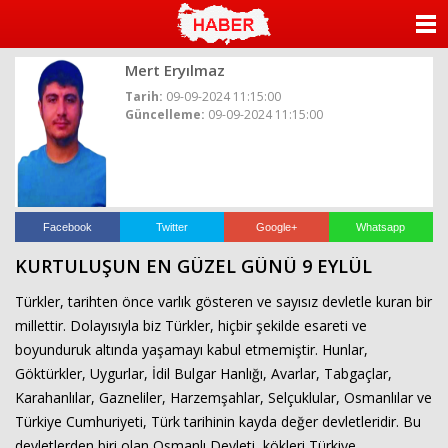
ANASAYFA
Mert Eryılmaz
KATEGORİLER
Tarih:
09-09-2024 11:15:00
Güncelleme:
09-09-2024 11:15:00
YAZARLAR
ANKETLER
FOTO GALERİ
Facebook
Twitter
Google+
Whatsapp
KURTULUŞUN EN GÜZEL GÜNÜ 9 EYLÜL
VİDEO GALERİ
Türkler, tarihten önce varlık gösteren ve sayısız devletle kuran bir
KÜNYE
millettir. Dolayısıyla biz Türkler, hiçbir şekilde esareti ve
boyunduruk altında yaşamayı kabul etmemiştir. Hunlar,
İLETİŞİM
Göktürkler, Uygurlar, İdil Bulgar Hanlığı, Avarlar, Tabgaçlar,
Karahanlılar, Gazneliler, Harzemşahlar, Selçuklular, Osmanlılar ve
Türkiye Cumhuriyeti, Türk tarihinin kayda değer devletleridir. Bu
devletlerden biri olan Osmanlı Devleti, kökleri Türkiye