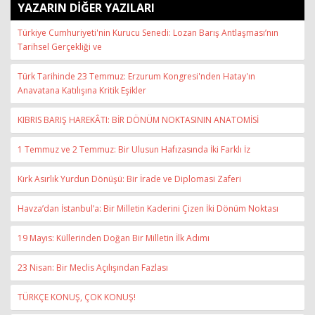
YAZARIN DİĞER YAZILARI
Türkiye Cumhuriyeti'nin Kurucu Senedi: Lozan Barış Antlaşması’nın
Tarihsel Gerçekliği ve
Türk Tarihinde 23 Temmuz: Erzurum Kongresi'nden Hatay'ın
Anavatana Katılışına Kritik Eşikler
KIBRIS BARIŞ HAREKÂTI: BİR DÖNÜM NOKTASININ ANATOMİSİ
1 Temmuz ve 2 Temmuz: Bir Ulusun Hafızasında İki Farklı İz
Kırk Asırlık Yurdun Dönüşü: Bir İrade ve Diplomasi Zaferi
Havza’dan İstanbul’a: Bir Milletin Kaderini Çizen İki Dönüm Noktası
19 Mayıs: Küllerinden Doğan Bir Milletin İlk Adımı
23 Nisan: Bir Meclis Açılışından Fazlası
TÜRKÇE KONUŞ, ÇOK KONUŞ!