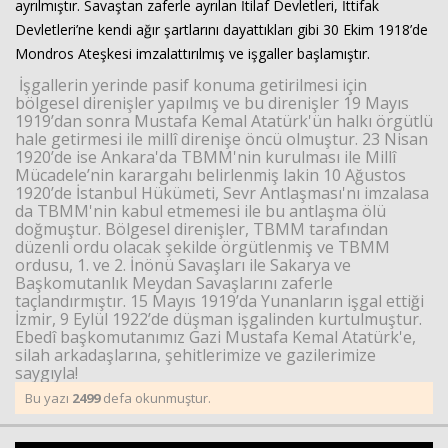
ayrılmıştır. Savaştan zaferle ayrılan İtilaf Devletleri, İttifak
Devletleri’ne kendi ağır şartlarını dayattıkları gibi 30 Ekim 1918’de
Mondros Ateşkesi imzalattırılmış ve işgaller başlamıştır.
İşgallerin yerinde pasif konuma getirilmesi için
bölgesel direnişler yapılmış ve bu direnişler 19 Mayıs
1919’dan sonra Mustafa Kemal Atatürk'ün halkı örgütlü
hale getirmesi ile millî direnişe öncü olmuştur. 23 Nisan
1920’de ise Ankara'da TBMM'nin kurulması ile Millî
Mücadele’nin karargahı belirlenmiş lakin 10 Ağustos
1920’de İstanbul Hükümeti, Sevr Antlaşması'nı imzalasa
da TBMM'nin kabul etmemesi ile bu antlaşma ölü
doğmuştur. Bölgesel direnişler, TBMM tarafından
düzenli ordu olacak şekilde örgütlenmiş ve TBMM
ordusu, 1. ve 2. İnönü Savaşları ile Sakarya ve
Başkomutanlık Meydan Savaşlarını zaferle
taçlandırmıştır. 15 Mayıs 1919’da Yunanların işgal ettiği
İzmir, 9 Eylül 1922’de düşman işgalinden kurtulmuştur.
Ebedî başkomutanımız Gazi Mustafa Kemal Atatürk'e,
silah arkadaşlarına, şehitlerimize ve gazilerimize
saygıyla!
Bu yazı
2499
defa okunmuştur.