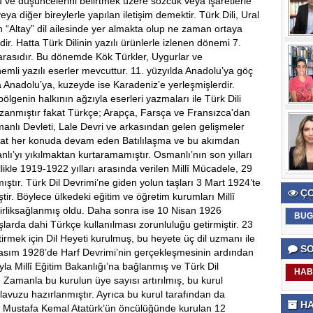
u ve düşüncelerini belirtmek üzere sözcük veya işaretlerle
ya diğer bireylerle yapılan iletişim demektir. Türk Dili, Ural
n “Altay” dil ailesinde yer almakta olup ne zaman ortaya
dir. Hatta Türk Dilinin yazılı ürünlerle izlenen dönemi 7.
l arasıdır. Bu dönemde Kök Türkler, Uygurlar ve
nemli yazılı eserler mevcuttur. 11. yüzyılda Anadolu’ya göç
a Anadolu’ya, kuzeyde ise Karadeniz’e yerleşmişlerdir.
bölgenin halkının ağzıyla eserleri yazmaları ile Türk Dili
kazanmıştır fakat Türkçe; Arapça, Farsça ve Fransızca'dan
manlı Devleti, Lale Devri ve arkasından gelen gelişmeler
akat her konuda devam eden Batılılaşma ve bu akımdan
ı’yı yıkılmaktan kurtaramamıştır. Osmanlı’nın son yılları
llikle 1919-1922 yılları arasında verilen Millî Mücadele, 29
ıştır. Türk Dil Devrimi’ne giden yolun taşları 3 Mart 1924’te
ÇO
ştir. Böylece ülkedeki eğitim ve öğretim kurumları Millî
irliksağlanmış oldu. Daha sonra ise 10 Nisan 1926
BUG
uşlarda dahi Türkçe kullanılması zorunluluğu getirmiştir. 23
tirmek için Dil Heyeti kurulmuş, bu heyete üç dil uzmanı ile
SO
 1 Kasım 1928’de Harf Devrimi’nin gerçekleşmesinin ardından
la Millî Eğitim Bakanlığı’na bağlanmış ve Türk Dil
HAB
 Zamanla bu kurulun üye sayısı artırılmış, bu kurul
ılavuzu hazırlanmıştır. Ayrıca bu kurul tarafından da
HA
 Gazi Mustafa Kemal Atatürk’ün öncülüğünde kurulan 12