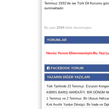
Temmuz 1932’de ise Türk Dil Kurumu günüm
sunmaktadır.
Bu yazı
2344
defa okunmuştur.
YORUMLAR
Henüz Yorum Eklenmemiştir.Bu Yazı'ya
FACEBOOK YORUM
YAZARIN DİĞER YAZILARI
Türk Tarihinde 23 Temmuz: Erzurum Kongresi
KIBRIS BARIŞ HAREKÂTI: BİR DÖNÜM N
1 Temmuz ve 2 Temmuz: Bir Ulusun Hafızası
Kırk Asırlık Yurdun Dönüşü: Bir İrade ve Dip