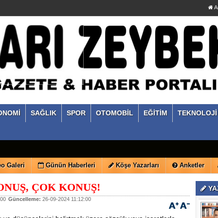
A
ONOMİ
SAĞLIK
SPOR
OTOMOBİL
EĞİTİM
TEKNOLOJİ
o Galeri
Günün Haberleri
Köşe Yazarları
Anketler
NUŞ, ÇOK KONUŞ!
YA
:00
Güncelleme:
26-09-2024 11:12:00