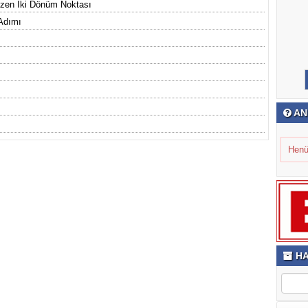
Çizen İki Dönüm Noktası
 Adımı
AN
Henü
HA