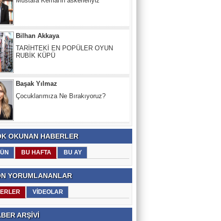
Bilhan Akkaya
TARİHTEKİ EN POPÜLER OYUN
RUBİK KÜPÜ
Başak Yılmaz
Çocuklarımıza Ne Bırakıyoruz?
Nevzat Kurt
SIVAS HALA YANIYOR... 1993'TEN
BERI...
K OKUNAN HABERLER
ÜN
BU HAFTA
BU AY
N YORUMLANANLAR
ERLER
VİDEOLAR
BER ARŞİVİ