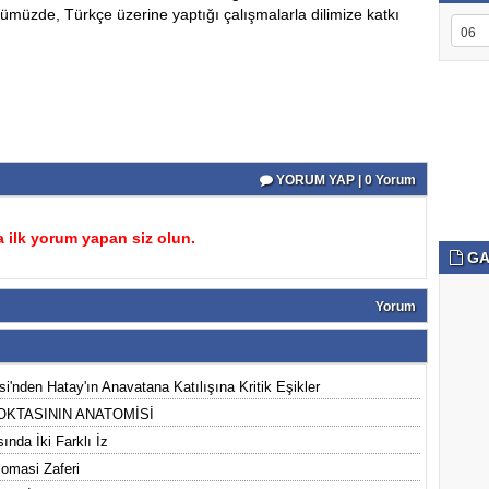
üzde, Türkçe üzerine yaptığı çalışmalarla dilimize katkı
YORUM YAP | 0 Yorum
 ilk yorum yapan siz olun.
GA
Yorum
'nden Hatay'ın Anavatana Katılışına Kritik Eşikler
OKTASININ ANATOMİSİ
nda İki Farklı İz
lomasi Zaferi