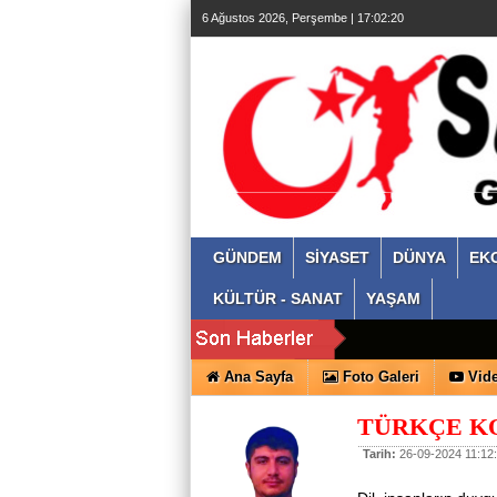
6 Ağustos 2026, Perşembe | 17:02:21
GÜNDEM
SİYASET
DÜNYA
EK
KÜLTÜR - SANAT
YAŞAM
Ana Sayfa
Foto Galeri
Vide
TÜRKÇE KO
Tarih:
26-09-2024 11:12