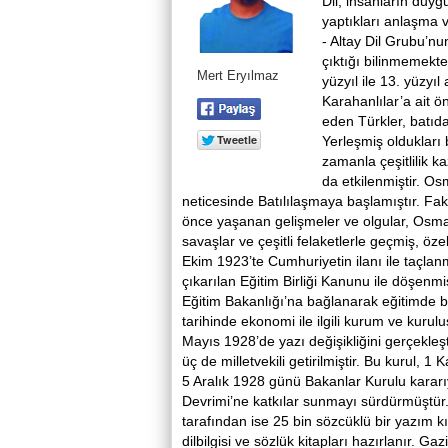
Dil, insanların duyg
yaptıkları anlaşma ve
- Altay Dil Grubu’nu
çıktığı bilinmemekte
Mert Eryılmaz
yüzyıl ile 13. yüzyı
Karahanlılar’a ait ö
eden Türkler, batıd
Yerleşmiş oldukları 
zamanla çeşitlilik 
da etkilenmiştir. Os
neticesinde Batılılaşmaya başlamıştır. F
önce yaşanan gelişmeler ve olgular, Osmanl
savaşlar ve çeşitli felaketlerle geçmiş, öze
Ekim 1923’te Cumhuriyetin ilanı ile taçlanm
çıkarılan Eğitim Birliği Kanunu ile döşenmi
Eğitim Bakanlığı’na bağlanarak eğitimde b
tarihinde ekonomi ile ilgili kurum ve kurul
Mayıs 1928’de yazı değişikliğini gerçekleş
üç de milletvekili getirilmiştir. Bu kurul,
5 Aralık 1928 günü Bakanlar Kurulu kararıy
Devrimi’ne katkılar sunmayı sürdürmüştür.
tarafından ise 25 bin sözcüklü bir yazım k
dilbilgisi ve sözlük kitapları hazırlanır.