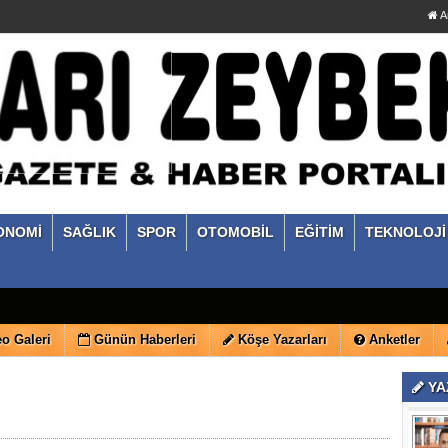
A
ONOMİ
SAĞLIK
SPOR
OTOMOBİL
EĞİTİM
TEKNOLOJİ
o Galeri
Günün Haberleri
Köşe Yazarları
Anketler
YA