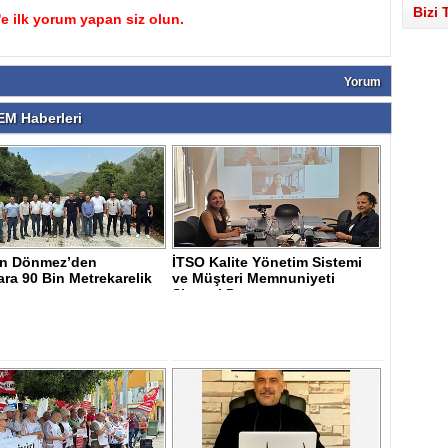
Bizi 
 ilk yorum yapan siz olun.
Yorum
M Haberleri
n Dönmez’den
İTSO Kalite Yönetim Sistemi
ara 90 Bin Metrekarelik
ve Müşteri Memnuniyeti
ırımı..
Sistemi D..