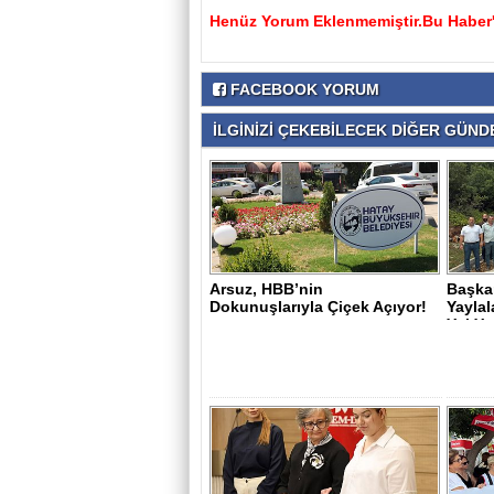
Henüz Yorum Eklenmemiştir.Bu Haber'e
FACEBOOK YORUM
İLGİNİZİ ÇEKEBİLECEK DİĞER GÜNDE
Arsuz, HBB’nin
Başka
Dokunuşlarıyla Çiçek Açıyor!
Yaylal
Yol Yat