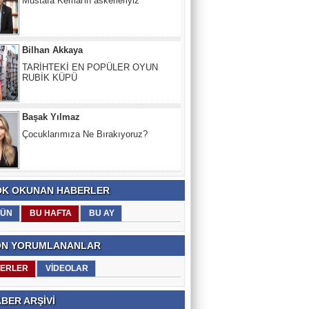
TARİHTEKİ EN POPÜLER OYUN
RUBİK KÜPÜ
Başak Yılmaz
Çocuklarımıza Ne Bırakıyoruz?
Nevzat Kurt
SIVAS HALA YANIYOR... 1993'TEN
BERI...
K OKUNAN HABERLER
ÜN
BU HAFTA
BU AY
N YORUMLANANLAR
ERLER
VİDEOLAR
BER ARŞİVİ