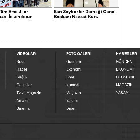
Tüm Emekliler
Sarı Zeybekler Derneği Genel
kası İskenderun
Başkanı Nevzat Kurt:
: “Enflasyon F..
Madımak 33..
VİDEOLAR
FOTO GALERİ
HABERLER
Spor
Gündem
GÜNDEM
Haber
Ekonomi
EKONOMİ
Sağlık
Spor
OTOMOBİL
Çocuklar
Komedi
MAGAZİN
Tv ve Magazin
Magazin
YAŞAM
Amatör
Yaşam
Sinema
Diğer