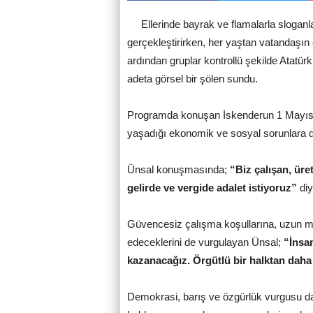
Ellerinde bayrak ve flamalarla sloganl
gerçekleştirirken, her yaştan vatandaşın 
ardından gruplar kontrollü şekilde Atatürk 
adeta görsel bir şölen sundu.
Programda konuşan İskenderun 1 Mayıs T
yaşadığı ekonomik ve sosyal sorunlara d
Ünsal konuşmasında;
“Biz çalışan, üre
gelirde ve vergide adalet istiyoruz”
diy
Güvencesiz çalışma koşullarına, uzun me
edeceklerini de vurgulayan Ünsal;
“İnsan
kazanacağız. Örgütlü bir halktan daha
Demokrasi, barış ve özgürlük vurgusu da