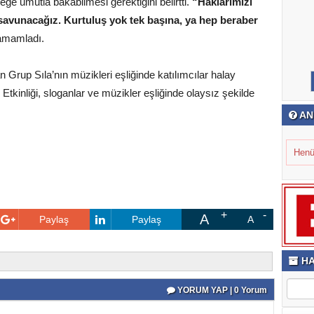
ğe umutla bakabilmesi gerektiğini belirtti.
“Haklarımızı
e savunacağız. Kurtuluş yok tek başına, ya hep beraber
tamamladı.
Grup Sıla’nın müzikleri eşliğinde katılımcılar halay
tkinliği, sloganlar ve müzikler eşliğinde olaysız şekilde
AN
Henü
A
Paylaş
Paylaş
A
HA
YORUM YAP | 0 Yorum