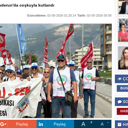
derun'da coşkuyla kutlandı
Güncelleme:
02-05-2026 01:20:14
Tarih:
02-05-2026 00:58
ÇO
BUG
SO
HAB
A
Paylaş
Paylaş
A
HA