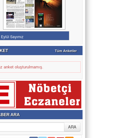
KET
Tüm Anketler
z anket oluşturulmamış.
BER ARA