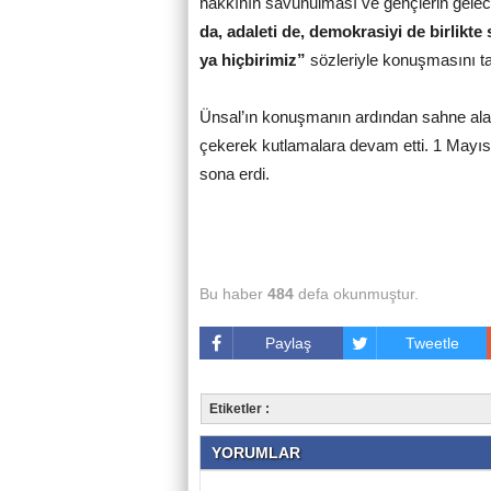
hakkının savunulması ve gençlerin gelece
da, adaleti de, demokrasiyi de birlikt
ya hiçbirimiz”
sözleriyle konuşmasını 
Ünsal’ın konuşmanın ardından sahne alan 
çekerek kutlamalara devam etti. 1 Mayıs E
sona erdi.
Bu haber
484
defa okunmuştur.
Paylaş
Tweetle
Etiketler :
YORUMLAR