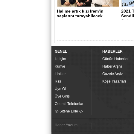
Halime artık kızı İrem'in
2021 
saçlarını tarayabilecek
Sendi
Şubesi
GENEL
HABERLER
İletişim
Günün Haberleri
Künye
Haber Arşivi
Linkler
Gazete Arşivi
Rss
Köşe Yazarları
Üye Ol
Üye Girişi
Önemli Telefonlar
Sitene Ekle
Haber Yazılımı