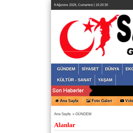
8 Ağustos 2026, Cumartesi | 16:20:30
GÜNDEM
SİYASET
DÜNYA
EK
KÜLTÜR - SANAT
YAŞAM
Ana Sayfa
Foto Galeri
Vide
Ana Sayfa
»
GÜNDEM
Alanlar