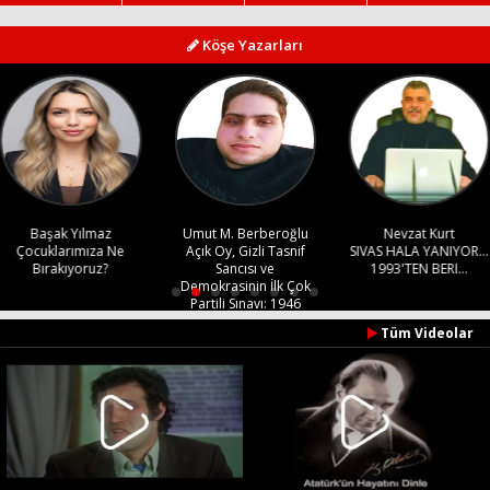
Köşe Yazarları
Haberin Doğru Adresi.
Umut M. Berberoğlu
Nevzat Kurt
Demet Medine
Açık Oy, Gizli Tasnif
SIVAS HALA YANIYOR...
Akdoğan
Sancısı ve
1993'TEN BERI...
“Sevgi neydi emekti”
Demokrasinin İlk Çok
Geç canım o işleri o
Partili Sınavı: 1946
eskidendi.
Seçimleri
Tüm Videolar