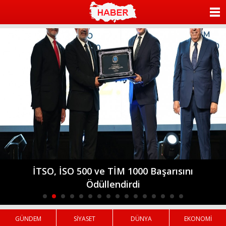
ANASAYFA
KATEGORİLER
YAZARLAR
ANKETLER
FOTO GALERİ
VİDEO GALERİ
KÜNYE
Arsuz, HBB’nin Dokunuşlarıyla Çiçek Açıyor!
İLETİŞİM
GÜNDEM
SİYASET
DÜNYA
EKONOMİ