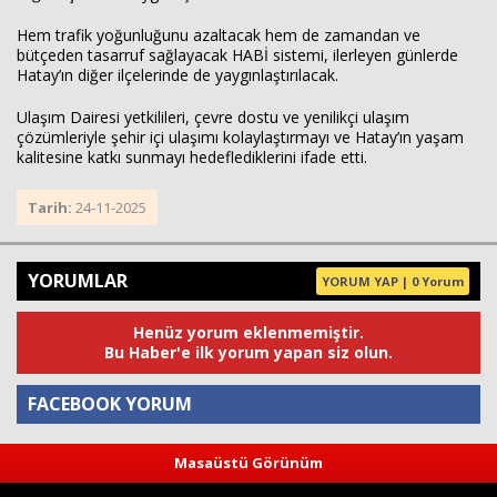
Hem trafik yoğunluğunu azaltacak hem de zamandan ve
bütçeden tasarruf sağlayacak HABİ sistemi, ilerleyen günlerde
Hatay’ın diğer ilçelerinde de yaygınlaştırılacak.
Ulaşım Dairesi yetkilileri, çevre dostu ve yenilikçi ulaşım
çözümleriyle şehir içi ulaşımı kolaylaştırmayı ve Hatay’ın yaşam
kalitesine katkı sunmayı hedeflediklerini ifade etti.
Tarih:
24-11-2025
YORUMLAR
YORUM YAP | 0 Yorum
Henüz yorum eklenmemiştir.
Bu Haber'e ilk yorum yapan siz olun.
FACEBOOK YORUM
Masaüstü Görünüm
Yorum