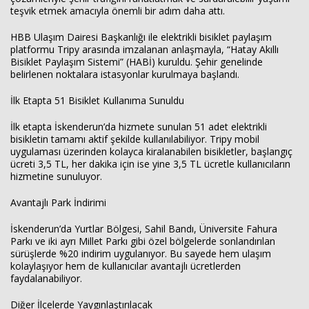
teşvik etmek amacıyla önemli bir adım daha attı.
HBB Ulaşım Dairesi Başkanlığı ile elektrikli bisiklet paylaşım
Haberin Doğru Adresi.
platformu Tripy arasında imzalanan anlaşmayla, “Hatay Akıllı
Bisiklet Paylaşım Sistemi” (HABİ) kuruldu. Şehir genelinde
belirlenen noktalara istasyonlar kurulmaya başlandı.
İlk Etapta 51 Bisiklet Kullanıma Sunuldu
İlk etapta İskenderun’da hizmete sunulan 51 adet elektrikli
bisikletin tamamı aktif şekilde kullanılabiliyor. Tripy mobil
uygulaması üzerinden kolayca kiralanabilen bisikletler, başlangıç
ücreti 3,5 TL, her dakika için ise yine 3,5 TL ücretle kullanıcıların
hizmetine sunuluyor.
Avantajlı Park İndirimi
İskenderun’da Yurtlar Bölgesi, Sahil Bandı, Üniversite Fahura
Parkı ve iki ayrı Millet Parkı gibi özel bölgelerde sonlandırılan
sürüşlerde %20 indirim uygulanıyor. Bu sayede hem ulaşım
kolaylaşıyor hem de kullanıcılar avantajlı ücretlerden
faydalanabiliyor.
Diğer İlçelerde Yaygınlaştırılacak