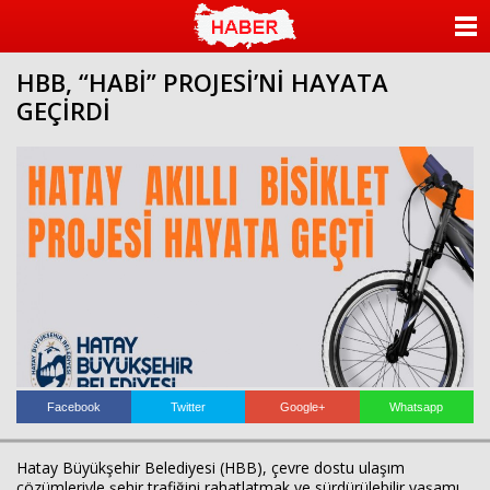
ANASAYFA
HBB, “HABİ” PROJESİ’Nİ HAYATA
KATEGORİLER
GEÇİRDİ
YAZARLAR
ANKETLER
FOTO GALERİ
VİDEO GALERİ
KÜNYE
İLETİŞİM
Facebook
Twitter
Google+
Whatsapp
Hatay Büyükşehir Belediyesi (HBB), çevre dostu ulaşım
çözümleriyle şehir trafiğini rahatlatmak ve sürdürülebilir yaşamı