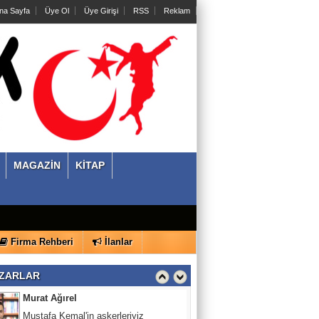
na Sayfa
Üye Ol
Üye Girişi
RSS
Reklam
Umut M. Berberoğlu
Açık Oy, Gizli Tasnif Sancısı ve
Demokrasinin İlk Çok Partili Sınavı:
1946 Seçimleri
Mert Eryılmaz
Türkiye Cumhuriyeti'nin Kurucu Senedi:
Lozan Barış Antlaşması’nın Tarihsel
Gerçekliği ve
MAGAZİN
KİTAP
Yekta Güngör Özden
Çağdaşlık Koşusu
Murat Ağırel
Firma Rehberi
İlanlar
Mustafa Kemal'in askerleriyiz
ZARLAR
Bilhan Akkaya