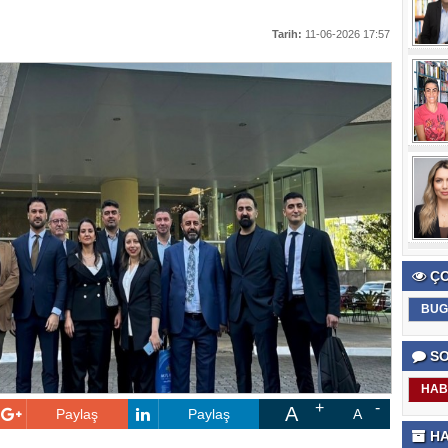
Tarih:
11-06-2026 17:57
ÇO
BUG
SO
HAB
A
Paylaş
Paylaş
A
HA