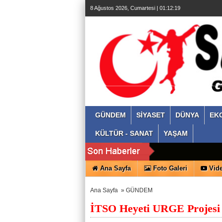
8 Ağustos 2026, Cumartesi | 01:12:19
GÜNDEM
SİYASET
DÜNYA
EK
KÜLTÜR - SANAT
YAŞAM
Ana Sayfa
Foto Galeri
Vide
Ana Sayfa
»
GÜNDEM
İTSO Heyeti URGE Projesi