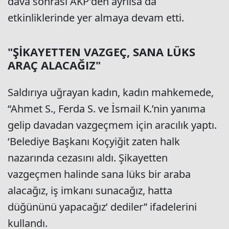
dava sonrası AKP'den ayrılsa da
etkinliklerinde yer almaya devam etti.
"ŞİKAYETTEN VAZGEÇ, SANA LÜKS
ARAÇ ALACAĞIZ"
Saldırıya uğrayan kadın, kadın mahkemede,
“Ahmet S., Ferda S. ve İsmail K.’nin yanıma
gelip davadan vazgeçmem için aracılık yaptı.
‘Belediye Başkanı Koçyiğit zaten halk
nazarında cezasını aldı. Şikayetten
vazgeçmen halinde sana lüks bir araba
alacağız, iş imkanı sunacağız, hatta
düğününü yapacağız’ dediler” ifadelerini
kullandı.