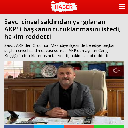
ANASAYFA
Savcı cinsel saldırıdan yargılanan
KATEGORİLER
AKP'li başkanın tutuklanmasını istedi,
hakim reddetti
YAZARLAR
Savcı, AKP'den Ordu'nun Mesudiye ilçesinde belediye başkanı
ANKETLER
seçilen cinsel saldırı davası sonrası AKP'den ayrılan Cengiz
Koçyiğit'in tutuklanmasını talep etti, hakim talebi reddetti.
FOTO GALERİ
VİDEO GALERİ
KÜNYE
İLETİŞİM