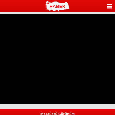
ANASAYFA
KATEGORİLER
YAZARLAR
ANKETLER
FOTO GALERİ
VİDEO GALERİ
KÜNYE
İLETİŞİM
Masaüstü Görünüm