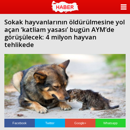
ANASAYFA
Sokak hayvanlarının öldürülmesine yol
KATEGORİLER
açan ‘katliam yasası’ bugün AYM’de
görüşülecek: 4 milyon hayvan
YAZARLAR
tehlikede
ANKETLER
FOTO GALERİ
VİDEO GALERİ
KÜNYE
İLETİŞİM
Facebook
Twitter
Google+
Whatsapp