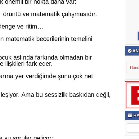
önemli bir nokta daha var:
r örüntü ve matematik çalışmasıdır.
 denge ve ritim…
n matematik becerilerinin temelini
AN
çocuk aslında farkında olmadan bir
ilişkileri fark eder.
Henü
arına yer verdiğimde şunu çok net
leşiyor. Ama bu sessizlik baskıdan değil,
HA
şu sorular geliyor: