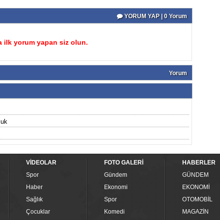
YORUM YAP | 0 Yorum
 ilk yorum yapan siz olun.
Yorum
cuk
VİDEOLAR
FOTO GALERİ
HABERLER
Spor
Gündem
GÜNDEM
Haber
Ekonomi
EKONOMİ
Sağlık
Spor
OTOMOBİL
Çocuklar
Komedi
MAGAZİN