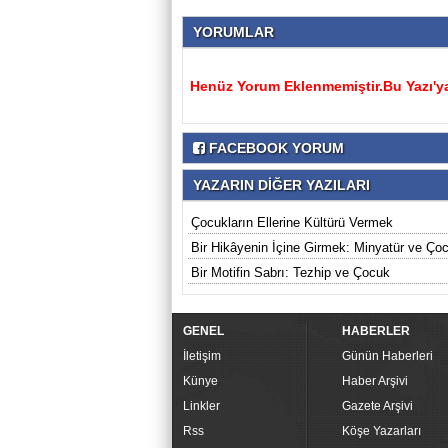
YORUMLAR
Henüz Yorum Eklenmemiştir.Bu Yazı'ya
FACEBOOK YORUM
YAZARIN DİĞER YAZILARI
Çocukların Ellerine Kültürü Vermek
Bir Hikâyenin İçine Girmek: Minyatür ve Ço
Bir Motifin Sabrı: Tezhip ve Çocuk
GENEL
HABERLER
İletişim
Günün Haberleri
Künye
Haber Arşivi
Linkler
Gazete Arşivi
Rss
Köşe Yazarları