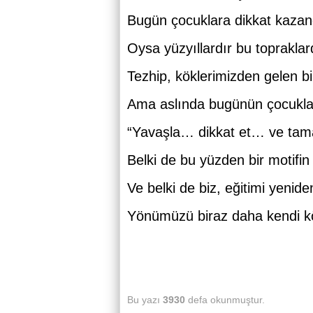
Bugün çocuklara dikkat kazand
Oysa yüzyıllardır bu topraklar
Tezhip, köklerimizden gelen bi
Ama aslında bugünün çocukların
“Yavaşla… dikkat et… ve tam
Belki de bu yüzden bir motifin 
Ve belki de biz, eğitimi yeni
Yönümüzü biraz daha kendi kök
Bu yazı
3930
defa okunmuştur.