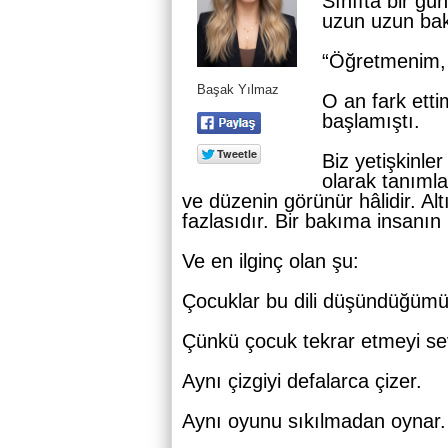
Sınıfta bir gü
uzun uzun bak
“Öğretmenim, 
Başak Yılmaz
O an fark etti
başlamıştı.
Biz yetişkinle
olarak tanımla
ve düzenin görünür hâlidir. Alt
fazlasıdır. Bir bakıma insanın
Ve en ilginç olan şu:
Çocuklar bu dili düşündüğümü
Çünkü çocuk tekrar etmeyi se
Aynı çizgiyi defalarca çizer.
Aynı oyunu sıkılmadan oynar.