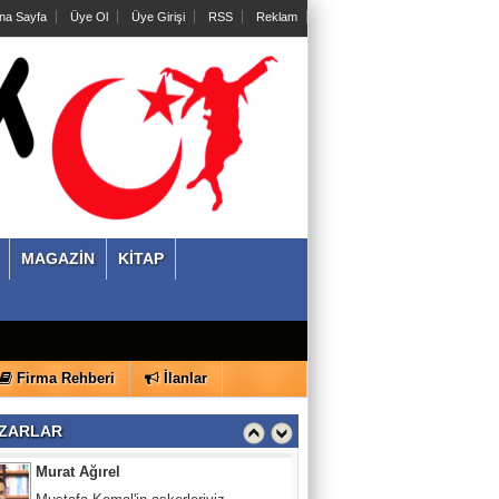
na Sayfa
Üye Ol
Üye Girişi
RSS
Reklam
Umut M. Berberoğlu
Açık Oy, Gizli Tasnif Sancısı ve
Demokrasinin İlk Çok Partili Sınavı:
1946 Seçimleri
Mert Eryılmaz
Türkiye Cumhuriyeti'nin Kurucu Senedi:
Lozan Barış Antlaşması’nın Tarihsel
Gerçekliği ve
MAGAZİN
KİTAP
Yekta Güngör Özden
Çağdaşlık Koşusu
Firma Rehberi
İlanlar
Murat Ağırel
Mustafa Kemal'in askerleriyiz
ZARLAR
Bilhan Akkaya