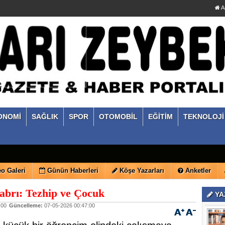
A
ONOMİ
SAĞLIK
SPOR
OTOMOBİL
EĞİTİM
TEKNOLOJİ
o Galeri
Günün Haberleri
Köşe Yazarları
Anketler
Sabrı: Tezhip ve Çocuk
YA
:00
Güncelleme:
07-05-2026 00:47:00