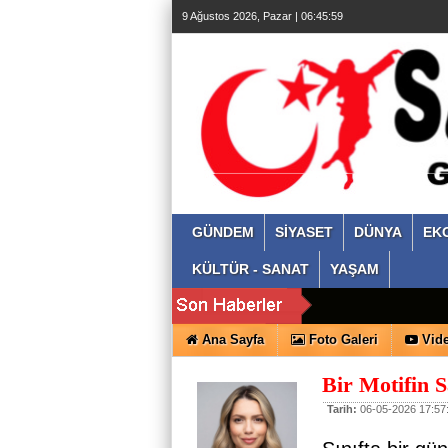
9 Ağustos 2026, Pazar | 06:45:59
GÜNDEM
SİYASET
DÜNYA
EK
KÜLTÜR - SANAT
YAŞAM
Ana Sayfa
Foto Galeri
Vide
Bir Motifin 
Tarih:
06-05-2026 17:57