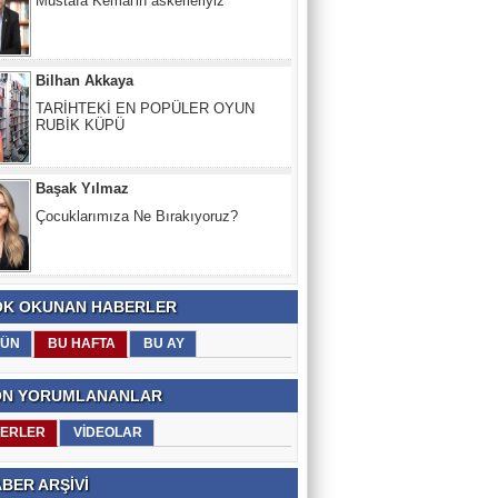
TARİHTEKİ EN POPÜLER OYUN
RUBİK KÜPÜ
Başak Yılmaz
Çocuklarımıza Ne Bırakıyoruz?
Nevzat Kurt
SIVAS HALA YANIYOR... 1993'TEN
BERI...
K OKUNAN HABERLER
ÜN
BU HAFTA
BU AY
N YORUMLANANLAR
ERLER
VİDEOLAR
BER ARŞİVİ