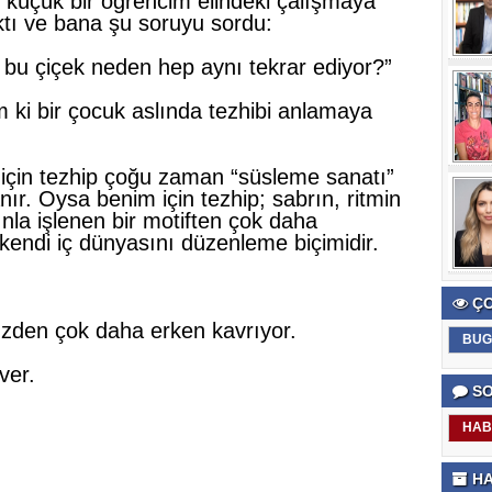
n küçük bir öğrencim elindeki çalışmaya
tı ve bana şu soruyu sordu:
bu çiçek neden hep aynı tekrar ediyor?”
m ki bir çocuk aslında tezhibi anlamaya
r için tezhip çoğu zaman “süsleme sanatı”
nır. Oysa benim için tezhip; sabrın, ritmin
ınla işlenen bir motiften çok daha
 kendi iç dünyasını düzenleme biçimidir.
ÇO
zden çok daha erken kavrıyor.
BUG
ver.
SO
HAB
HA