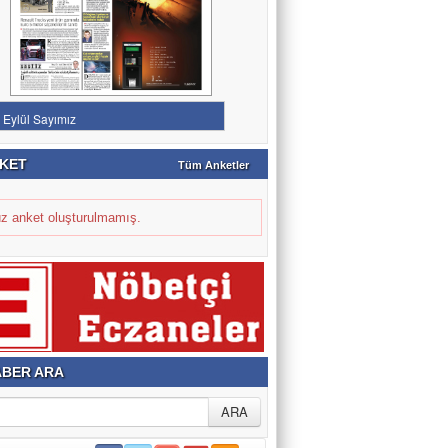
KET
Tüm Anketler
z anket oluşturulmamış.
BER ARA