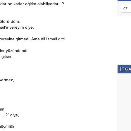
r ne kadar eğitim alabiliyorlar...?
götürürdüm.
ail’e vereyim diye.
urevine gitmedi. Ama Ali İsmail gitti.
kler yüzündendi.
gitsin
GA
 vermez,
rum.
.. ?" diye,
büyüttük.