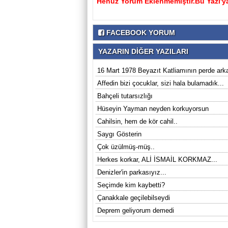
Henüz Yorum Eklenmemiştir.Bu Yazı'ya
FACEBOOK YORUM
YAZARIN DİĞER YAZILARI
16 Mart 1978 Beyazıt Katliamının perde arka
Affedin bizi çocuklar, sizi hala bulamadık...
Bahçeli tutarsızlığı
Hüseyin Yayman neyden korkuyorsun
Cahilsin, hem de kör cahil..
Saygı Gösterin
Çok üzülmüş-müş..
Herkes korkar, ALİ İSMAİL KORKMAZ...
Denizler'in parkasıyız...
Seçimde kim kaybetti?
Çanakkale geçilebilseydi
Deprem geliyorum demedi