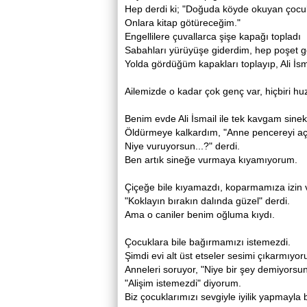
Hep derdi ki; "Doğuda köyde okuyan çocukla
Onlara kitap götüreceğim."
Engellilere çuvallarca şişe kapağı topladı
Sabahları yürüyüşe giderdim, hep poşet 
Yolda gördüğüm kapakları toplayıp, Ali İsm
Ailemizde o kadar çok genç var, hiçbiri huz
Benim evde Ali İsmail ile tek kavgam sine
Öldürmeye kalkardım, "Anne pencereyi aç 
Niye vuruyorsun...?" derdi.
Ben artık sineğe vurmaya kıyamıyorum.
Çiçeğe bile kıyamazdı, koparmamıza izin
"Koklayın bırakın dalında güzel" derdi.
Ama o caniler benim oğluma kıydı.
Çocuklara bile bağırmamızı istemezdi.
Şimdi evi alt üst etseler sesimi çıkarmıyo
Anneleri soruyor, "Niye bir şey demiyorsun.
"Alişim istemezdi" diyorum.
Biz çocuklarımızı sevgiyle iyilik yapmayla 