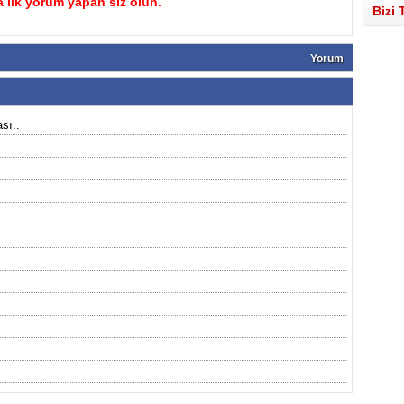
 ilk yorum yapan siz olun.
Bizi 
Yorum
sı..