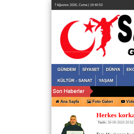
7 Ağustos 2026, Cuma | 19:40:53
GÜNDEM
SİYASET
DÜNYA
EK
KÜLTÜR - SANAT
YAŞAM
Ana Sayfa
Foto Galeri
Vide
Herkes kor
Tarih:
30-05-2024 20:52