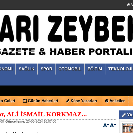
A
ONOMİ
SAĞLIK
SPOR
OTOMOBİL
EĞİTİM
TEKNOLOJİ
o Galeri
Günün Haberleri
Köşe Yazarları
Anketler
kar, ALİ İSMAİL KORKMAZ...
YA
:00
Güncelleme:
23-06-2024 16:07:00