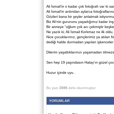
Ali İsmail’in o kadar çok fotoğrafı var ki s
Ali İsmail’in ardından aylarca fotoğraflar
Gözleri bana bir şeyler anlatmak istiyormu
Biz Ali’nin gururunu yaşadığımız kadar inşal
Bir anneye “oğlum çok acı çekmiştir keşke k
Ne yazık ki; Ali İsmail Korkmaz ne ilk oldu
Nice çocuklarımız, gençlerimiz ya atılan f
dediği halde durmadan yapılan işkenceler 
Dilerim yaşattıklarınızı yaşamadan ölmezsi
Sen hep 19 yaşındasın Hatay'ın güzel çoc
Huzur içinde uyu..
Bu yazı
3595
defa okunmuştur.
YORUMLAR