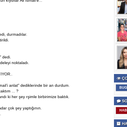
 kıydılar Ali Ismail'e...
di, durmadılar.
rildi.
" dedi.
eleyi noktaladı.
IYOR..
ÇO
smail’i anlat" dediklerinde bir an durdum.
BUG
aktım ... ?
dı ki her şey rşimle birbirimize baktık.
SO
kadar çok şey yaptığının.
HAB
.
HA