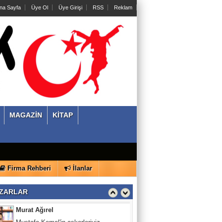
o eskidendi.
na Sayfa
Üye Ol
Üye Girişi
RSS
Reklam
Umut M. Berberoğlu
Açık Oy, Gizli Tasnif Sancısı ve
Demokrasinin İlk Çok Partili Sınavı:
1946 Seçimleri
Mert Eryılmaz
Türkiye Cumhuriyeti'nin Kurucu Senedi:
Lozan Barış Antlaşması’nın Tarihsel
Gerçekliği ve
MAGAZİN
KİTAP
Yekta Güngör Özden
Çağdaşlık Koşusu
Firma Rehberi
İlanlar
Murat Ağırel
Mustafa Kemal'in askerleriyiz
ZARLAR
Bilhan Akkaya