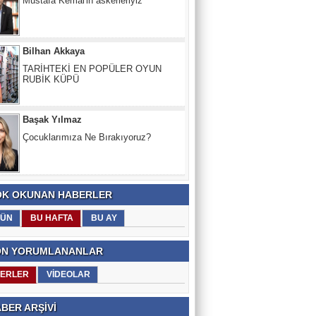
TARİHTEKİ EN POPÜLER OYUN
RUBİK KÜPÜ
Başak Yılmaz
Çocuklarımıza Ne Bırakıyoruz?
Nevzat Kurt
SIVAS HALA YANIYOR... 1993'TEN
BERI...
K OKUNAN HABERLER
ÜN
BU HAFTA
BU AY
N YORUMLANANLAR
ERLER
VİDEOLAR
BER ARŞİVİ