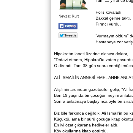
Tam 11 yıl once bugun
Polis kovaladı.
Nevzat Kurt
Bakkal çelme taktı.
Fırıncı vurdu.
'Vurmayın öldüm" de
Hastaneye zor yetişti
Hipokratın laneti üzerine olasıca doktor,
"Tedavi etmem, Hipokrat'ta zaten gavurdu
O direndi. Tam 38 gün sonra verdiği mücad
ALİ İSMAİLİN ANNESİ EMEL ANNE ANLAT
Alişi'min ardından gazeteciler gelip, "Ali İ
Ben 19 yaşında bir çocuğun neyini anlatac
Sonra anlatmaya başlayınca öyle bir sıralan
Biz bile farkında değildik, Ali İsmail’in bu 
Küçüktü, ama bir sürü çocuğa kitap okuttu
En iyi özet çıkarana hediyeler aldı.
Köy okullarına kitap götürdü.