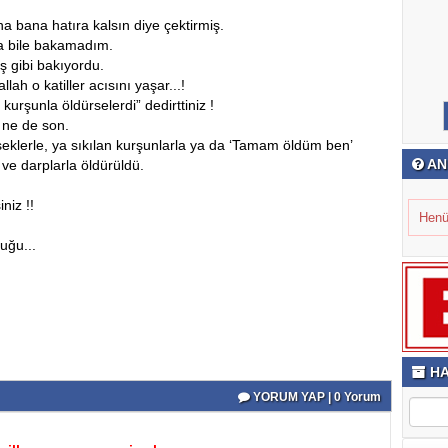
ana bana hatıra kalsın diye çektirmiş.
ına bile bakamadım.
ş gibi bakıyordu.
lah o katiller acısını yaşar...!
urşunla öldürselerdi” dedirttiniz !
, ne de son.
iseklerle, ya sıkılan kurşunlarla ya da ‘Tamam öldüm ben’
AN
ve darplarla öldürüldü.
niz !!
Henü
uğu...
HA
YORUM YAP | 0 Yorum