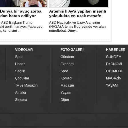
 Dünya bir avuç zorba
Artemis II Ay'a yapılan insanlı
ndan harap ediliyor
yolculukta en uzak mesafe
re..
e ABD Başkanı Trump
ABD Havacılık ve Uzay Ajansının
ki gerilim artıyor. Papa Leo,
(NASA) Artemis II görevinde yer alan
, kendisini ..
mürettebat, Düny..
VİDEOLAR
FOTO GALERİ
HABERLER
Spor
Gündem
GÜNDEM
Haber
Ekonomi
EKONOMİ
Sağlık
Spor
OTOMOBİL
Çocuklar
Komedi
MAGAZİN
Tv ve Magazin
Magazin
YAŞAM
Amatör
Yaşam
Sinema
Diğer