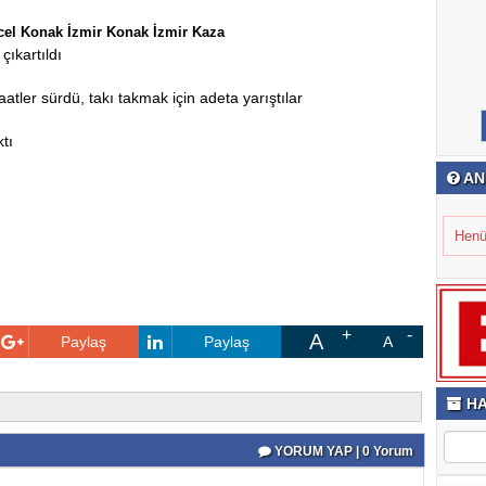
el Konak İzmir Konak İzmir Kaza
 çıkartıldı
atler sürdü, takı takmak için adeta yarıştılar
tı
AN
Henü
A
Paylaş
Paylaş
A
HA
YORUM YAP | 0 Yorum