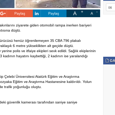
A
Paylaş
Paylaş
A
akınlarını ziyarete giden otomobil rampa inerken bariyeri
tısına düştü.
sürücüsü henüz öğrenilemeyen 35 CBA 796 plakalı
klaşık 6 metre yükseklikten alt geçide düştü.
erine polis ve itfaiye ekipleri sevk edildi. Sağlık ekiplerinin
3 kadının hayatını kaybettiği, 2 kadının ise yaralandığı
GA
atip Çelebi Üniversitesi Atatürk Eğitim ve Araştırma
 Bozyaka Eğitim ve Araştırma Hastanesine kaldırıldı. Yolun
e trafik yoğunluğu oluştu.
edeki güvenlik kamerası tarafından saniye saniye