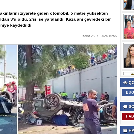
akınlarını ziyarete giden otomobil, 5 metre yüksekten
an 3'ü öldü, 2'si ise yaralandı. Kaza anı çevredeki bir
niye kaydedildi.
Tarih:
26-09-2024 10:55
ÇO
BUG
SO
HAB
HA