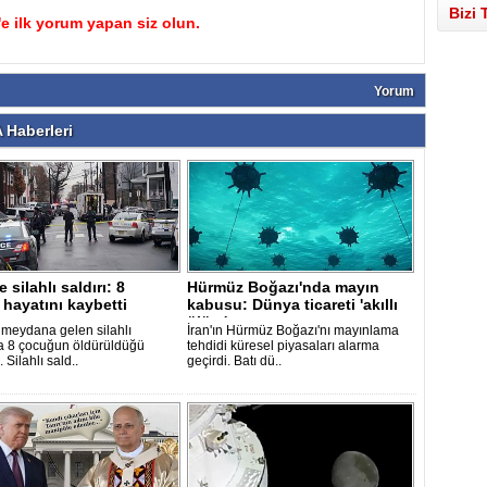
Bizi 
 ilk yorum yapan siz olun.
Yorum
Haberleri
 silahlı saldırı: 8
Hürmüz Boğazı'nda mayın
hayatını kaybetti
kabusu: Dünya ticareti 'akıllı
ölüm'..
meydana gelen silahlı
İran'ın Hürmüz Boğazı'nı mayınlama
da 8 çocuğun öldürüldüğü
tehdidi küresel piyasaları alarma
i. Silahlı sald..
geçirdi. Batı dü..