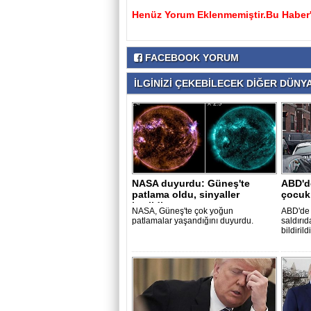
Henüz Yorum Eklenmemiştir.Bu Haber'e
FACEBOOK YORUM
İLGİNİZİ ÇEKEBİLECEK DİĞER DÜNYA 
NASA duyurdu: Güneş'te
ABD'de
patlama oldu, sinyaller
çocuk 
kesildi
NASA, Güneş'te çok yoğun
ABD'de 
patlamalar yaşandığını duyurdu.
saldırı
bildirild