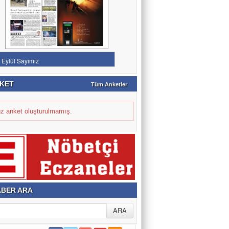
KET
Tüm Anketler
z anket oluşturulmamış.
BER ARA