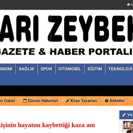
A
ONOMİ
SAĞLIK
SPOR
OTOMOBİL
EĞİTİM
TEKNOLOJİ
o Galeri
Günün Haberleri
Köşe Yazarları
Anketler
YA
 kişinin hayatını kaybettiği kaza anı