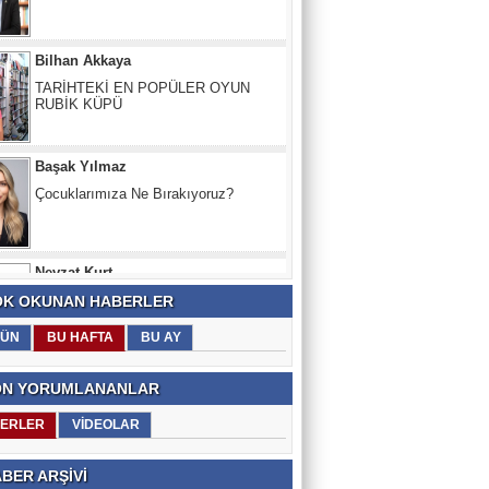
TARİHTEKİ EN POPÜLER OYUN
RUBİK KÜPÜ
Başak Yılmaz
Çocuklarımıza Ne Bırakıyoruz?
Nevzat Kurt
SIVAS HALA YANIYOR... 1993'TEN
BERI...
K OKUNAN HABERLER
ÜN
BU HAFTA
BU AY
N YORUMLANANLAR
ERLER
VİDEOLAR
BER ARŞİVİ