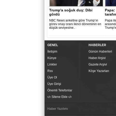
Trump'a soğuk duş: Dibi
Papa:
gördü
tarafı
NBC News anketine göre Trump’ın
Papa il
görev onay oranı ikinci döneminin en
arasında
düşük seviyesine..
Trump'ın
GENEL
HABERLER
İletişim
Günün Haberleri
Künye
Haber Arşivi
Linkler
Gazete Arşivi
Rss
Köşe Yazarları
Üye Ol
Üye Girişi
Önemli Telefonlar
Sitene Ekle
Haber Yazılımı