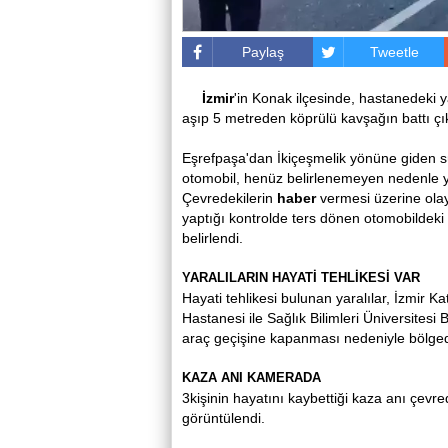
Paylaş
Tweetle
İzmir
'in Konak ilçesinde, hastanedeki y
aşıp 5 metreden köprülü kavşağın battı çık
Eşrefpaşa'dan İkiçeşmelik yönüne giden 
otomobil, henüz belirlenemeyen nedenle ya
Çevredekilerin
haber
vermesi üzerine olay y
yaptığı kontrolde ters dönen otomobildeki 
belirlendi.
YARALILARIN HAYATİ TEHLİKESİ VAR
Hayati tehlikesi bulunan yaralılar, İzmir K
Hastanesi ile Sağlık Bilimleri Üniversitesi
araç geçişine kapanması nedeniyle bölged
KAZA ANI KAMERADA
3kişinin hayatını kaybettiği kaza anı çevr
görüntülendi.