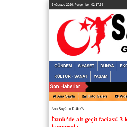
6 Ağustos 2026, Perşembe | 02:17:59
GÜNDEM
SİYASET
DÜNYA
EK
KÜLTÜR - SANAT
YAŞAM
Ana Sayfa
Foto Galeri
Vide
Ana Sayfa
»
DÜNYA
İzmir'de alt geçit faciası! 3
kamerada